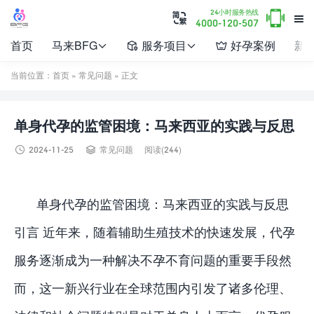

24小时服务热线


4000-120-507
首页
马来BFG
服务项目
好孕案例
新




当前位置：
首页
»
常见问题
» 正文
单身代孕的监管困境：马来西亚的实践与反思


2024-11-25
常见问题
阅读(244)
单身代孕的监管困境：马来西亚的实践与反思
引言 近年来，随着辅助生殖技术的快速发展，代孕
服务逐渐成为一种解决不孕不育问题的重要手段然
而，这一新兴行业在全球范围内引发了诸多伦理、