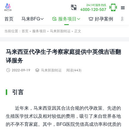

24小时服务热线


4000-120-507
首页
马来BFG
服务项目
好孕案例
新




当前位置：
首页
»
服务项目
»
马来胚胎转运
» 正文
马来西亚代孕生子考察家庭提供中英俄吉语翻
译服务


2022-09-19
马来胚胎转运
阅读(443)
引言
近年来，马来西亚因其合法合规的代孕政策、先进的
生殖医学技术以及相对较低的费用，吸引了来自世界各地
的不孕不育家庭。其中，BFG医院凭借高成功率和优质的