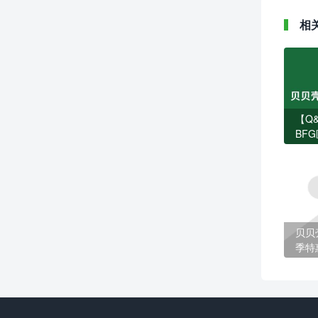
相
【Q
BF
何独
关键
贝贝
季特
不容