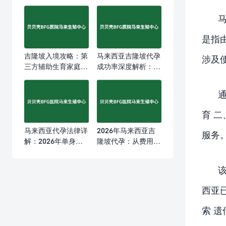
是指
吉隆坡入境攻略：第
马来西亚吉隆坡代孕
涉及使
三方辅助生育家庭如
成功率深度解析：为
何高效完成医疗签证
什么这里的数据值得
与居留安排
信任
育 
马来西亚代孕法律详
2026年马来西亚吉
服务
解：2026年单身女
隆坡代孕：从费用到
性海外辅助生育全攻
周期的全方位指南，
略
中文家庭如何选择适
合自己的方案
西亚
索 