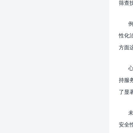
筛查
性化
方面
持服
了显
安全