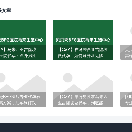
关文章
&A】马来西亚吉隆坡
【Q&A】在马来西亚吉隆坡
贝
G医院代孕：单身男性如
做代孕，如何避开常见陷
高
立完成？费用、流程与
阱？
孕
问题一次说清
壳BFG医院专业代孕春
【Q&A】单身男性在马来西
限
惠方案，助孕利好政策
亚吉隆坡做代孕，到底能不
专
错过
能做？
制