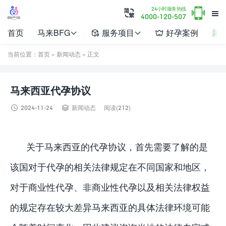

24小时服务热线


4000-120-507
首页
马来BFG
服务项目
好孕案例
新




当前位置：
首页
»
新闻动态
» 正文
马来西亚代孕协议


2024-11-24
新闻动态
阅读(212)
关于马来西亚的代孕协议，首先需要了解的是
该国对于代孕的相关法律规定在不同国家和地区，
对于商业性代孕、非商业性代孕以及相关法律权益
的规定存在较大差异马来西亚的具体法律环境可能