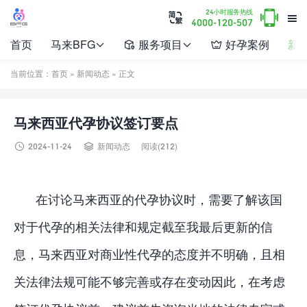

24小时服务热线


4000-120-507
首页
马来BFG
服务项目
好孕案例
新




当前位置：
首页
»
新闻动态
» 正文
马来西亚代孕协议签订要点


2024-11-24
新闻动态
阅读(212)
在讨论马来西亚的代孕协议时，需要了解该国
对于代孕的相关法律和规定截至我最后更新的信
息，马来西亚对商业性代孕的态度并不明确，且相
关法律法规可能不够完善或存在变动因此，在考虑