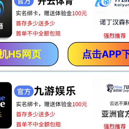
机H5网页
点击APP