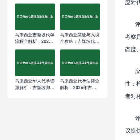
应对
马来西亚吉隆坡代孕
马来西亚签证与入境
考察
流程全解析：2026
全攻略：吉隆坡代孕
年赴马做第三方辅助
家庭跨境生育的落地
态度
生育的真实体验与费
指南
用指南
马来西亚华人代孕资
马来西亚代孕法律全
性：
源解析：吉隆坡卵子
解析：2026年吉隆
精子库如何为中文家
坡BFG医院合规第三
者对
庭提供匹配方案
方辅助生育路径指引
议提