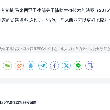
参考文献 马来西亚卫生部关于辅助生殖技术的法案（201
专家的访谈资料 通过这些措施，马来西亚可以更好地应
。
允许不得转载：
马来西亚BFG生殖中心 | 华人友好·单身女性快捷出行·胚








亚代孕法律政策解读深度