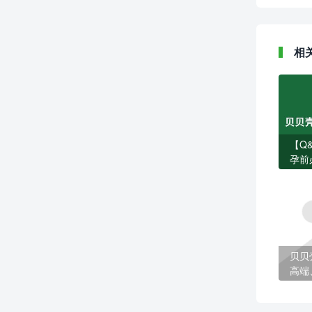
相
【Q
孕前
题
贝贝
高端
孕