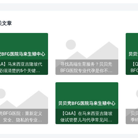
关文章
&A】马来西亚吉隆坡代
寻找高端生育服务？贝贝壳
【
必须清楚的5个关键问
BFG医院专业代孕是你不二
B
的选择
何
关
壳BFG医院：重新定义
【Q&A】在马来西亚吉隆坡
贝
、安全、隐私的专业代
做试管婴儿与代孕常见问题
季
全解答
不