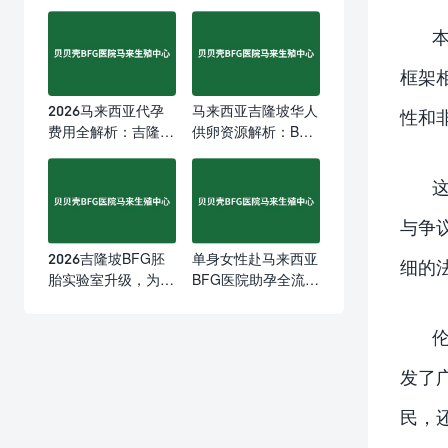
框架
2026马来西亚代孕
马来西亚吉隆坡华人
性和
费用全解析：吉隆坡
供卵资源解析：BFG
第三方辅助生育预算
医院如何为家庭精准
指南，家庭最关心的
匹配优质卵子
成本问题一次说清
与争
2026吉隆坡BFG胚
单身女性赴马来西亚
细的
胎实验室升级，为单
BFG医院助孕全流程
身女性与华人家庭提
指南：吉隆坡跨境生
供更稳定的代孕成功
育的理性选择
率
发了
民，