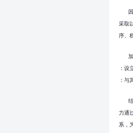
采取
序、
：设
：与
力通
系，