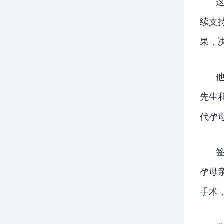
续支
果，
先生
代孕
孕母
手术