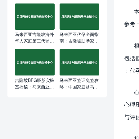
参考
马来西亚吉隆坡海外
马来西亚代孕全面指
华人家庭第三代辅助
南：吉隆坡助孕家庭
生育与宝宝出生全周
的真实选择与费用解
期服务指南
析
包括
：代
吉隆坡BFG胚胎实验
马来西亚签证免签攻
室揭秘：马来西亚第
略：中国家庭赴马来
三代试管婴儿成功率
做第三方辅助生育的
背后的硬实力
完整指南
心理
与评