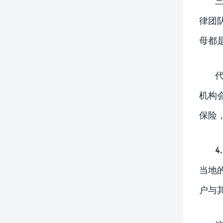
律团
母都
机构
保险
当地
户与