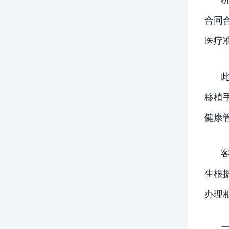
合同
医疗
移植
健康
生根
办理