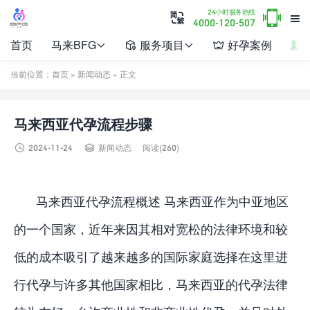

24小时服务热线


4000-120-507
首页
马来BFG
服务项目
好孕案例
新




当前位置：
首页
»
新闻动态
» 正文
马来西亚代孕流程步骤


2024-11-24
新闻动态
阅读(260)
马来西亚代孕流程概述 马来西亚作为中亚地区
的一个国家，近年来因其相对宽松的法律环境和较
低的成本吸引了越来越多的国际家庭选择在这里进
行代孕与许多其他国家相比，马来西亚的代孕法律