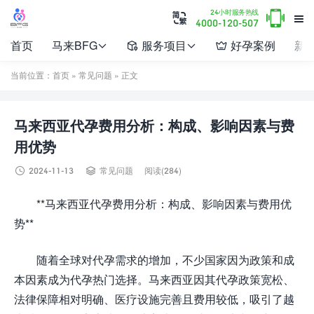

24小时服务热线


4000-120-507
首页
马来BFG
服务项目
好孕案例
新




当前位置：
首页
»
常见问题
» 正文
马来西亚代孕费用分析：构成、影响因素与费
用优势


2024-11-13
常见问题
阅读(284)
**马来西亚代孕费用分析：构成、影响因素与费用优
势**
随着全球对代孕需求的增加，不少国家因为政策和成
本因素成为代孕热门选择。马来西亚因其代孕政策宽松、
法律保障相对明确、医疗设施完善且费用较低，吸引了越