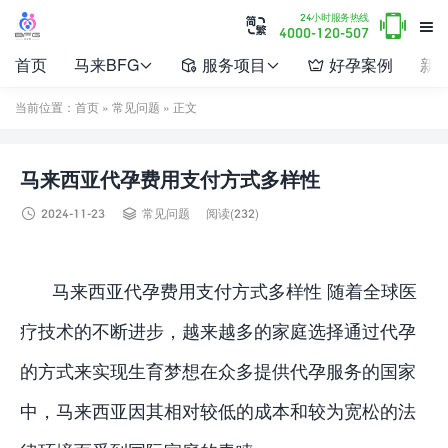

24小时服务热线


4000-120-507
首页
马来BFG
服务项目
好孕案例
新




当前位置：
首页
»
常见问题
» 正文
马来西亚代孕费用支付方式多样性


2024-11-23
常见问题
阅读(232)
马来西亚代孕费用支付方式多样性 随着全球医
疗技术的不断进步，越来越多的家庭选择通过代孕
的方式来实现生育梦想在众多提供代孕服务的国家
中，马来西亚因其相对较低的成本和较为宽松的法