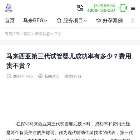

24小时服务热线


4000-120-507
首页
马来BFG
服务项目
好孕案例
新




当前位置：
首页
»
新闻动态
» 正文
马来西亚第三代试管婴儿成功率有多少？费用
贵不贵？


2024-11-25
新闻动态
阅读(302)
在探讨马来西亚第三代试管婴儿技术时，成功率和费用无疑
是两个备受关注的关键词。作为现代辅助生殖技术的代表，第三代