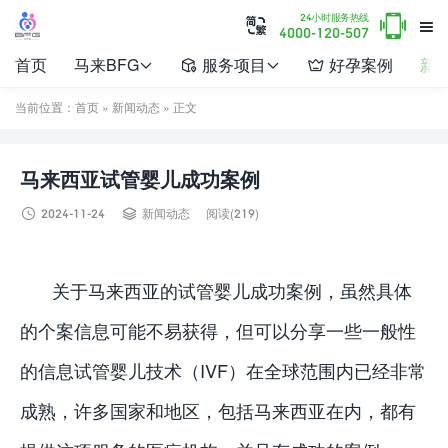

24小时服务热线


4000-120-507
首页
马来BFG
服务项目
好孕案例
新




当前位置：
首页
»
新闻动态
» 正文
马来西亚试管婴儿成功案例


2024-11-24
新闻动态
阅读(219)
关于马来西亚的试管婴儿成功案例，虽然具体
的个案信息可能不易获得，但可以分享一些一般性
的信息试管婴儿技术（IVF）在全球范围内已经非常
成熟，许多国家和地区，包括马来西亚在内，都有