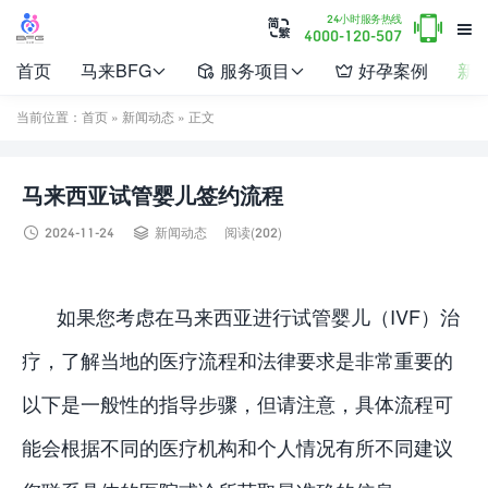

24小时服务热线


4000-120-507
首页
马来BFG
服务项目
好孕案例
新




当前位置：
首页
»
新闻动态
» 正文
马来西亚试管婴儿签约流程


2024-11-24
新闻动态
阅读(202)
如果您考虑在马来西亚进行试管婴儿（IVF）治
疗，了解当地的医疗流程和法律要求是非常重要的
以下是一般性的指导步骤，但请注意，具体流程可
能会根据不同的医疗机构和个人情况有所不同建议