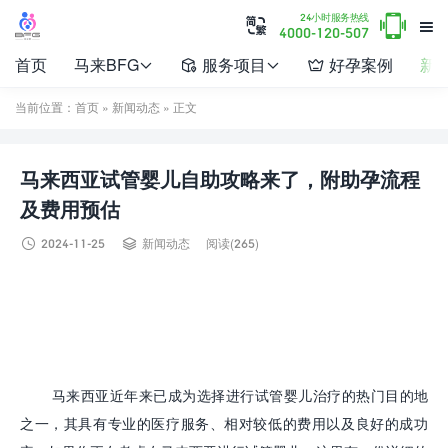

24小时服务热线


4000-120-507
首页
马来BFG
服务项目
好孕案例
新




当前位置：
首页
»
新闻动态
» 正文
马来西亚试管婴儿自助攻略来了，附助孕流程
及费用预估


2024-11-25
新闻动态
阅读(265)
马来西亚近年来已成为选择进行试管婴儿治疗的热门目的地
之一，其具有专业的医疗服务、相对较低的费用以及良好的成功