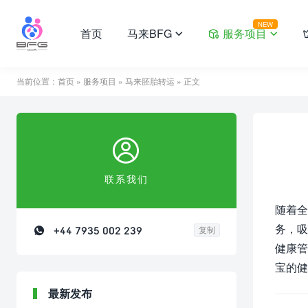
NEW
首页
马来BFG
服务项目



当前位置：
首页
»
服务项目
»
马来胚胎转运
» 正文

联系我们
随着全
务，吸

+44 7935 002 239
复制
健康管
宝的健
最新发布