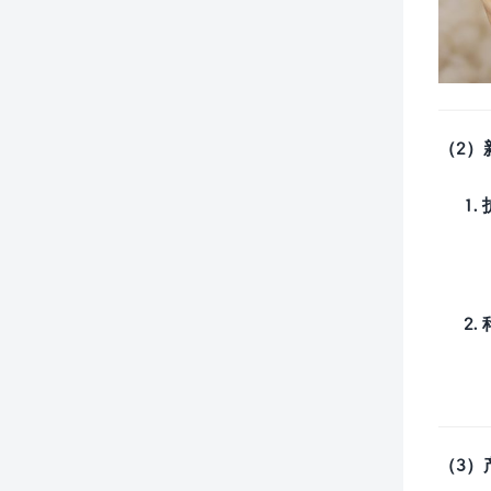
（2）
（3）