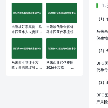
1
（1）
吉隆坡好孕案例｜马
吉隆坡代孕全解析：
马来西
来西亚华人夫妻胚胎
马来西亚代孕流程、
染色体异常，在BFG
法律与费用，一次讲
保生物
医院第三代试管+代
透
孕迎来健康宝宝
（2）
马来西亚签证全攻
马来西亚代孕费用
BFG
略：赴吉隆坡贝贝壳
2026全攻略——
代孕母
BFG医院就诊免签指
BFG医院透明定价与
南
服务保障
（3）
BFG
产风险