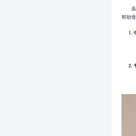
虽
帮助母