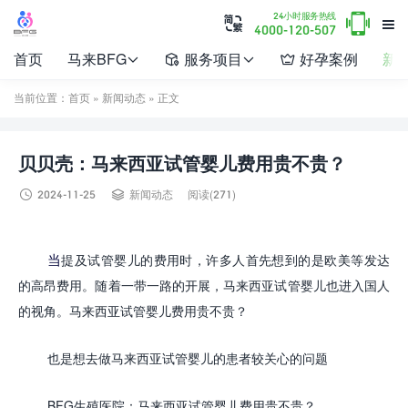

24小时服务热线


4000-120-507
首页
马来BFG
服务项目
好孕案例
新




当前位置：
首页
»
新闻动态
» 正文
贝贝壳：马来西亚试管婴儿费用贵不贵？


2024-11-25
新闻动态
阅读(271)
当
提及试管婴儿的费用时，许多人首先想到的是欧美等发达
的高昂费用。
随着一带一路的开展，
马来西亚
试管婴儿也进入国人
的视角。
马来西亚
试管婴儿费用贵不贵？
也是想去做
马来西亚
试管婴儿的患者较关心的问题
BFG生殖医院：
马来西亚
试管婴儿费用贵不贵？