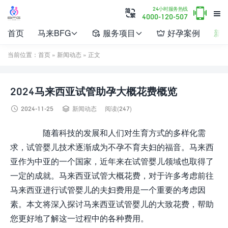

24小时服务热线


4000-120-507
首页
马来BFG
服务项目
好孕案例
新




当前位置：
首页
»
新闻动态
» 正文
2024马来西亚试管助孕大概花费概览


2024-11-25
新闻动态
阅读(247)
随着科技的发展和人们对生育方式的多样化需
求，试管婴儿技术逐渐成为不孕不育夫妇的福音。马来西
亚作为中亚的一个国家，近年来在试管婴儿领域也取得了
一定的成就。马来西亚试管大概花费，对于许多考虑前往
马来西亚进行试管婴儿的夫妇费用是一个重要的考虑因
素。本文将深入探讨马来西亚试管婴儿的大致花费，帮助
您更好地了解这一过程中的各种费用。