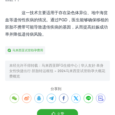
这一技术主要适用于存在染色体异位、地中海贫
血等遗传性疾病的情况。通过PGD，医生能够确保移植的
胚胎不携带可能导致遗传疾病的基因，从而提高妊娠成功
率并降低遗传病风险。
马来西亚试管助孕费用
未经允许不得转载：
马来西亚BFG生殖中心 | 华人友好·单身
女性快捷出行·胚胎转运枢纽
»
2024马来西亚试管助孕大概花
费概览
分享到









0
赞